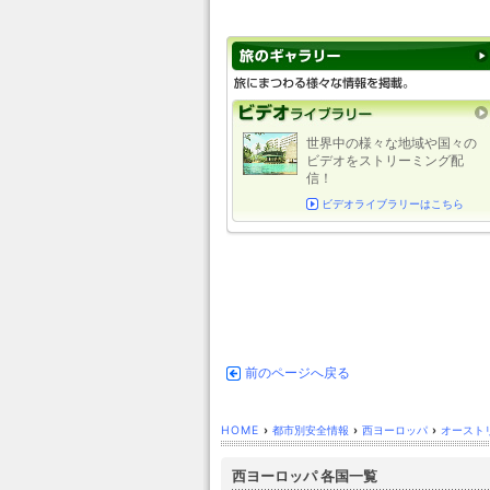
世界中の様々な地域や国々の
ビデオをストリーミング配
信！
ビデオライブラリーはこちら
前のページへ戻る
HOME
›
都市別安全情報
›
西ヨーロッパ
›
オースト
西ヨーロッパ 各国一覧