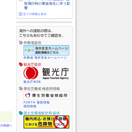
覧飛行時の事故発生に伴う影
響
全ての情報を表示
外務省提供
外務省 海外安全ホームページ
観光庁提供
観光庁WEB
厚生労働省 検疫所情報
FORTH 最新情報
国別情報
国土交通省航空局 提供
ジの先頭へ