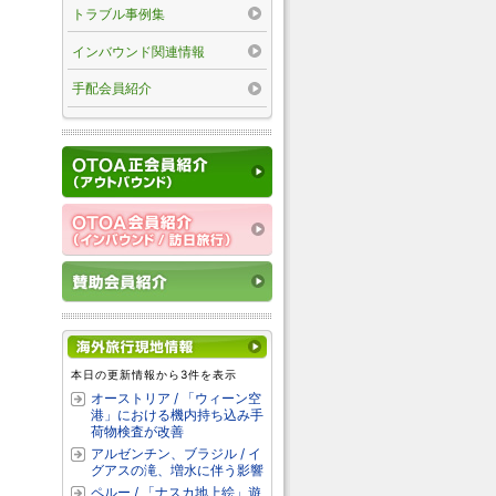
トラブル事例集
インバウンド関連情報
手配会員紹介
本日の更新情報から3件を表示
オーストリア / 「ウィーン空
港」における機内持ち込み手
荷物検査が改善
アルゼンチン、ブラジル / イ
グアスの滝、増水に伴う影響
ペルー / 「ナスカ地上絵」遊