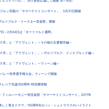
フェスティバル」、市庁舎前広場にて開催 (6～9月)
ンブルン宮殿の「サマーナイトコンサート」、5月31日開催
日「ザルツブルク・イースター音楽祭」開催
27日～2月04日は「モーツァルト週間」
リスマス市」と「アドヴェント」～その他の主要都市編～
リスマス市」と「アドヴェント」」～ザルツブルク、インスブルック編～
スマス市」と「アドヴェント」～ウィーン編～
ビーチバレー世界選手権大会」ウィーンで開催
テレジア生誕300周年‐特別展情報
ン・フィルハーモニー管弦楽団「サマーナイトコンサート」2017年
「美しく青きドナウ」150周年&ヨハン・シュトラウスのハイライト