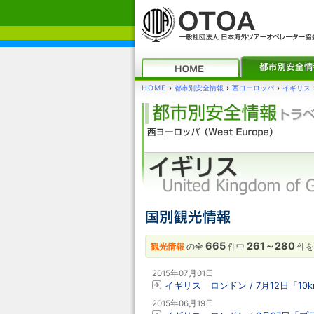
HOME
›
都市別安全情報
›
西ヨーロッパ
›
イギリス
665
261～280
観光情報
の全
件中
件を
2015年07月01日
イギリス ロンドン / 7月12日「1
2015年06月19日