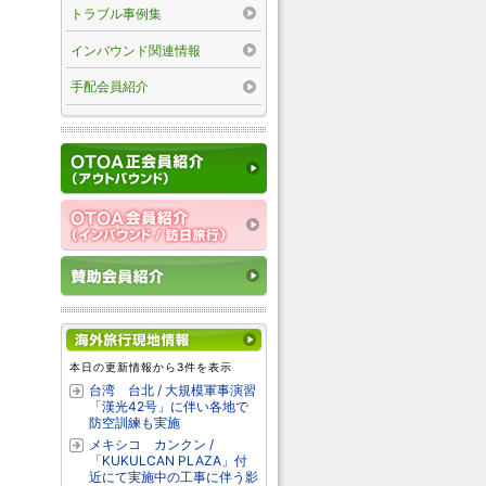
トラブル事例集
インバウンド関連情報
手配会員紹介
本日の更新情報から3件を表示
台湾 台北 / 大規模軍事演習
「漢光42号」に伴い各地で
防空訓練も実施
メキシコ カンクン /
「KUKULCAN PLAZA」付
近にて実施中の工事に伴う影