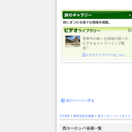
世界中の様々な地域や国々の
ビデオをストリーミング配
信！
ビデオライブラリーはこちら
前のページへ戻る
HOME
›
都市別安全情報
›
西ヨーロッパ
›
イギリス
西ヨーロッパ 各国一覧