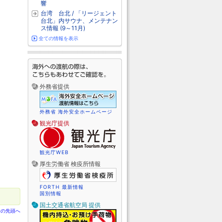
響
台湾 台北 / 「リージェント
台北」内サウナ、メンテナン
ス情報 (9～11月)
全ての情報を表示
外務省提供
外務省 海外安全ホームページ
観光庁提供
観光庁WEB
厚生労働省 検疫所情報
FORTH 最新情報
国別情報
国土交通省航空局 提供
ジの先頭へ