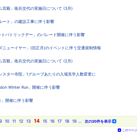
ム宮殿」衛兵交代の実施日について (3月)
用ルート」の建設工事に伴う影響
「セントパトリックデー」のパレード開催に伴う影響
ーズニューイヤー」(旧正月)のイベントに伴う交通規制情報
ム宮殿」衛兵交代の実施日について (2月)
ミンスター寺院」1グループあたりの入場見学人数変更に
on Winter Run」開催に伴う影響
デモ」開催に伴う影響
14
9
10
11
12
13
15
16
17
18
19
...
次の20件を表示
このペー