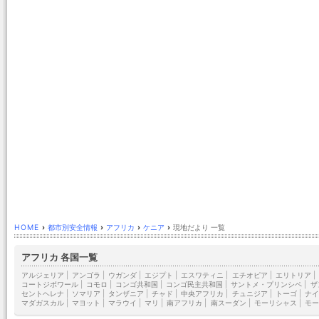
HOME
›
都市別安全情報
›
アフリカ
›
ケニア
›
現地だより 一覧
アフリカ 各国一覧
アルジェリア
|
アンゴラ
|
ウガンダ
|
エジプト
|
エスワティニ
|
エチオピア
|
エリトリア
|
コートジボワール
|
コモロ
|
コンゴ共和国
|
コンゴ民主共和国
|
サントメ・プリンシペ
|
ザ
セントヘレナ
|
ソマリア
|
タンザニア
|
チャド
|
中央アフリカ
|
チュニジア
|
トーゴ
|
ナイ
マダガスカル
|
マヨット
|
マラウイ
|
マリ
|
南アフリカ
|
南スーダン
|
モーリシャス
|
モー