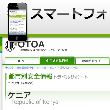
HOME
›
都市別安全情報
›
アフリカ
›
ケニア
›
現地だより 一覧