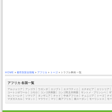
HOME
›
都市別安全情報
›
アフリカ
›
トーゴ
›
トラブル事例 一覧
アフリカ 各国一覧
アルジェリア
|
アンゴラ
|
ウガンダ
|
エジプト
|
エスワティニ
|
エチオピア
|
エリトリア
|
コートジボワール
|
コモロ
|
コンゴ共和国
|
コンゴ民主共和国
|
サントメ・プリンシペ
|
ザ
セントヘレナ
|
ソマリア
|
タンザニア
|
チャド
|
中央アフリカ
|
チュニジア
|
トーゴ
|
ナイ
マダガスカル
|
マヨット
|
マラウイ
|
マリ
|
南アフリカ
|
南スーダン
|
モーリシャス
|
モー