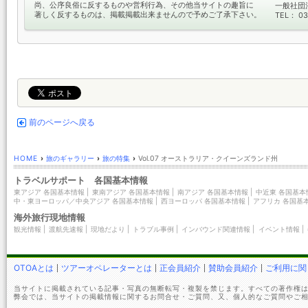
尚、公序良俗に反するものや営利行為、その他当サイトの趣旨に
一般社団
著しく反するものは、掲載掲載出来ませんので予めご了承下さい。
TEL： 03
前のページへ戻る
HOME
›
旅のギャラリー
›
旅の特集
›
Vol.07 オーストラリア・クイーンズランド州
トラベルサポート 各国基本情報
東アジア 各国基本情報
|
東南アジア 各国基本情報
|
南アジア 各国基本情報
|
中近東 各国基本
中・東ヨーロッパ／中央アジア 各国基本情報
|
西ヨーロッパ 各国基本情報
|
アフリカ 各国基
海外旅行現地情報
観光情報
|
渡航先速報
|
現地だより
|
トラブル事例
|
インバウンド関連情報
|
イベント情報
|
OTOAとは
ツアーオペレーターとは
正会員紹介
賛助会員紹介
ご利用に関
当サイトに掲載されている記事・写真の無断転写・複製を禁じます。すべての著作権は
弊会では、当サイトの掲載情報に関するお問合せ・ご質問、又、個人的なご質問やご相