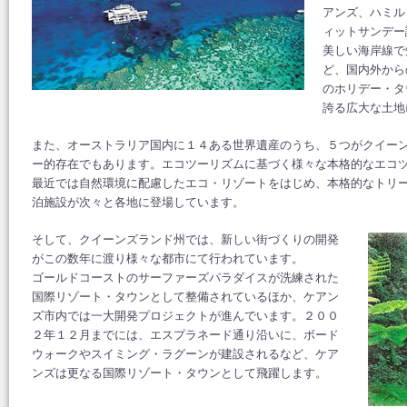
アンズ、ハミル
ィットサンデー
美しい海岸線で
ど、国内外から
のホリデー・タ
誇る広大な土地
また、オーストラリア国内に１４ある世界遺産のうち、５つがクイー
ー的存在でもあります。エコツーリズムに基づく様々な本格的なエコ
最近では自然環境に配慮したエコ・リゾートをはじめ、本格的なトリ
泊施設が次々と各地に登場しています。
そして、クイーンズランド州では、新しい街づくりの開発
がこの数年に渡り様々な都市にて行われています。
ゴールドコーストのサーファーズパラダイスが洗練された
国際リゾート・タウンとして整備されているほか、ケアン
ズ市内では一大開発プロジェクトが進んでいます。２００
２年１２月までには、エスプラネード通り沿いに、ボード
ウォークやスイミング・ラグーンが建設されるなど、ケア
ンズは更なる国際リゾート・タウンとして飛躍します。