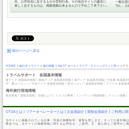
尚、公序良俗に反するものや営利行為、その他当サイトの趣旨に
一般社団
著しく反するものは、掲載掲載出来ませんので予めご了承下さい。
TEL： 03
前のページへ戻る
HOME
›
旅のギャラリー
›
旅の特集
›
Vol.07 オーストラリア・クイーンズランド州
›
コアラ
トラベルサポート 各国基本情報
東アジア 各国基本情報
|
東南アジア 各国基本情報
|
南アジア 各国基本情報
|
中近東 各国基本
中・東ヨーロッパ／中央アジア 各国基本情報
|
西ヨーロッパ 各国基本情報
|
アフリカ 各国基
海外旅行現地情報
観光情報
|
渡航先速報
|
現地だより
|
トラブル事例
|
インバウンド関連情報
|
イベント情報
|
OTOAとは
ツアーオペレーターとは
正会員紹介
賛助会員紹介
ご利用に関
当サイトに掲載されている記事・写真の無断転写・複製を禁じます。すべての著作権は
弊会では、当サイトの掲載情報に関するお問合せ・ご質問、又、個人的なご質問やご相