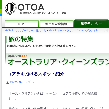
HOME
›
旅のギャラリー
›
旅の特集
›
Vol.07 オーストラリア・クイーンズランド州
›
コアラ
コアラを抱けるスポット紹介
旅の特集トップへ
オーストラリアといえば、やっぱり「コアラを抱いての記念撮
影」。
最近は、コアラの数が激減していることから、その保護の為に、記