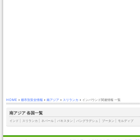
HOME
›
都市別安全情報
›
南アジア
›
スリランカ
›
インバウンド関連情報 一覧
南アジア 各国一覧
インド
|
スリランカ
|
ネパール
|
パキスタン
|
バングラデシュ
|
ブータン
|
モルディブ