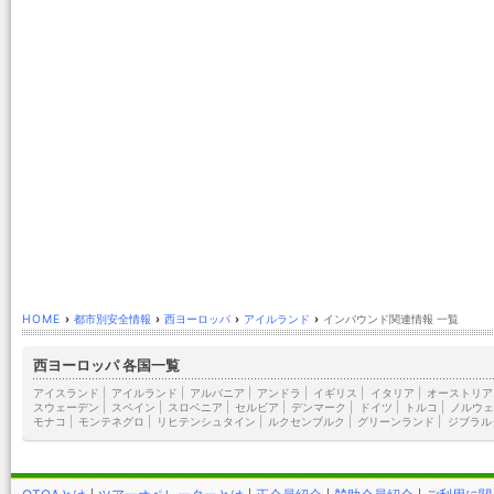
HOME
›
都市別安全情報
›
西ヨーロッパ
›
アイルランド
›
インバウンド関連情報 一覧
西ヨーロッパ 各国一覧
アイスランド
|
アイルランド
|
アルバニア
|
アンドラ
|
イギリス
|
イタリア
|
オーストリア
スウェーデン
|
スペイン
|
スロベニア
|
セルビア
|
デンマーク
|
ドイツ
|
トルコ
|
ノルウェ
モナコ
|
モンテネグロ
|
リヒテンシュタイン
|
ルクセンブルク
|
グリーンランド
|
ジブラル