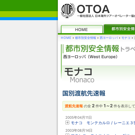
HOME
›
都市別安全情報
›
西ヨーロッパ
›
モナコ
›
2
1～2
渡航先速報
の全
件中
件を表示し
2005年04月11日
モナコ モンテカルロ / レーニエ
2003年08月14日