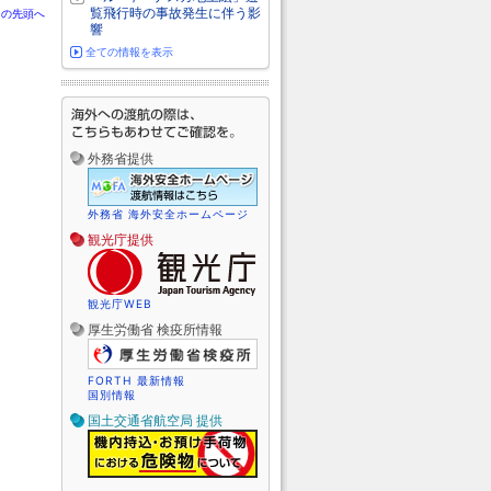
覧飛行時の事故発生に伴う影
ジの先頭へ
響
全ての情報を表示
外務省提供
外務省 海外安全ホームページ
観光庁提供
観光庁WEB
厚生労働省 検疫所情報
FORTH 最新情報
国別情報
国土交通省航空局 提供