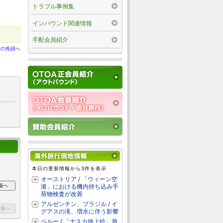
トラブル事例集
インバウンド関連情報
手配会員紹介
ジの先頭へ
本日の更新情報から3件を表示
オーストリア / 「ウィーン空
港」における機内持ち込み手
荷物検査が改善
アルゼンチン、ブラジル / イ
グアスの滝、増水に伴う影響
ペルー / 「ナスカ地上絵」遊