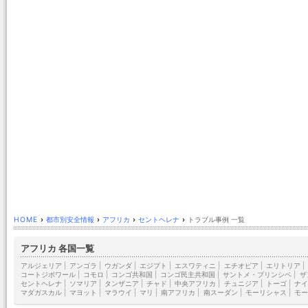
HOME
›
都市別安全情報
›
アフリカ
›
セントヘレナ
›
トラブル事例 一覧
アフリカ 各国一覧
アルジェリア
|
アンゴラ
|
ウガンダ
|
エジプト
|
エスワティニ
|
エチオピア
|
エリトリア
|
コートジボワール
|
コモロ
|
コンゴ共和国
|
コンゴ民主共和国
|
サントメ・プリンシペ
|
ザ
セントヘレナ
|
ソマリア
|
タンザニア
|
チャド
|
中央アフリカ
|
チュニジア
|
トーゴ
|
ナイ
マダガスカル
|
マヨット
|
マラウイ
|
マリ
|
南アフリカ
|
南スーダン
|
モーリシャス
|
モー