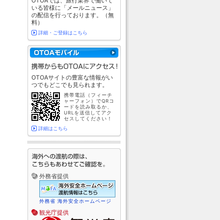
OTOAでは、旅行業界で働いて
いる皆様に「メールニュース」
の配信を行っております。（無
料）
詳細・ご登録はこちら
OTOAサイトの豊富な情報がい
つでもどこでも見られます。
携帯電話（フィーチ
ャーフォン）でQRコ
ードを読み取るか、
URLを送信してアク
セスしてください！
詳細はこちら
外務省提供
外務省 海外安全ホームページ
観光庁提供