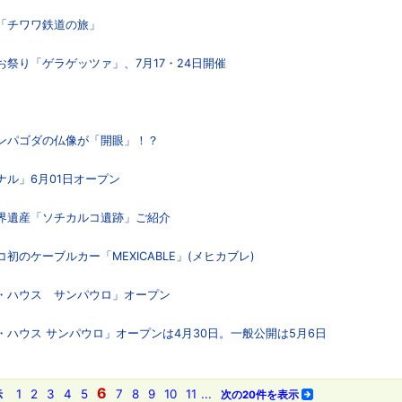
内「チワワ鉄道の旅」
お祭り「ゲラゲッツァ」、7月17・24日開催
ゴンパゴダの仏像が「開眼」！？
ナル」6月01日オープン
世界遺産「ソチカルコ遺跡」ご紹介
初のケーブルカー「MEXICABLE」(メヒカブレ)
ン・ハウス サンパウロ」オープン
・ハウス サンパウロ」オープンは4月30日。一般公開は5月6日
6
1
2
3
4
5
7
8
9
10
11
...
示
次の20件を表示