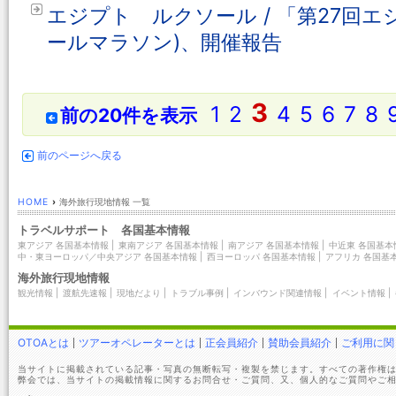
エジプト ルクソール / 「第27回
ールマラソン)、開催報告
3
1
2
4
5
6
7
8
前の20件を表示
前のページへ戻る
HOME
›
海外旅行現地情報 一覧
トラベルサポート 各国基本情報
東アジア 各国基本情報
|
東南アジア 各国基本情報
|
南アジア 各国基本情報
|
中近東 各国基本
中・東ヨーロッパ／中央アジア 各国基本情報
|
西ヨーロッパ 各国基本情報
|
アフリカ 各国基
海外旅行現地情報
観光情報
|
渡航先速報
|
現地だより
|
トラブル事例
|
インバウンド関連情報
|
イベント情報
|
OTOAとは
ツアーオペレーターとは
正会員紹介
賛助会員紹介
ご利用に関
当サイトに掲載されている記事・写真の無断転写・複製を禁じます。すべての著作権は
弊会では、当サイトの掲載情報に関するお問合せ・ご質問、又、個人的なご質問やご相