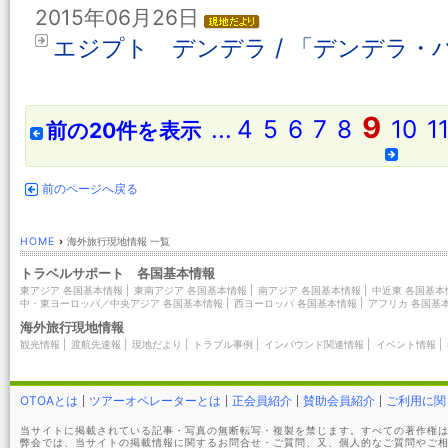
2015年06月26日
エジプト デンデラ / 「デンデラ
9
...
4
5
6
7
8
10
1
前の20件を表示
前のページへ戻る
HOME
›
海外旅行現地情報 一覧
トラベルサポート 各国基本情報
東アジア 各国基本情報
|
東南アジア 各国基本情報
|
南アジア 各国基本情報
|
中近東 各国基本
中・東ヨーロッパ／中央アジア 各国基本情報
|
西ヨーロッパ 各国基本情報
|
アフリカ 各国基
海外旅行現地情報
観光情報
|
渡航先速報
|
現地だより
|
トラブル事例
|
インバウンド関連情報
|
イベント情報
|
OTOAとは
ツアーオペレーターとは
正会員紹介
賛助会員紹介
ご利用に関
当サイトに掲載されている記事・写真の無断転写・複製を禁じます。すべての著作権は
弊会では、当サイトの掲載情報に関するお問合せ・ご質問、又、個人的なご質問やご相