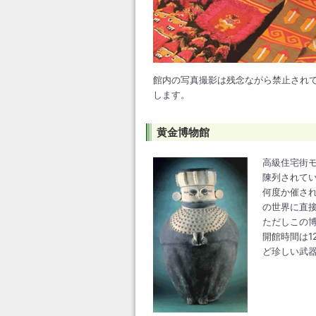
館内の写真撮影は残念ながら禁止され
します。
黄金博物館
高級住宅街
陳列されてい
何度か催さ
の世界に直
ただしこの
開館時間は1
ど珍しい武