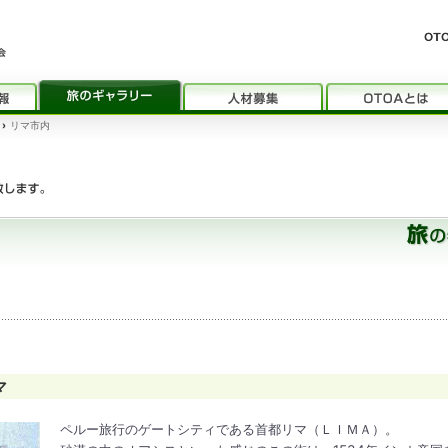
›
リマ市内
マ
ペルー旅行のゲートシティである首都リマ（ＬＩＭＡ）。