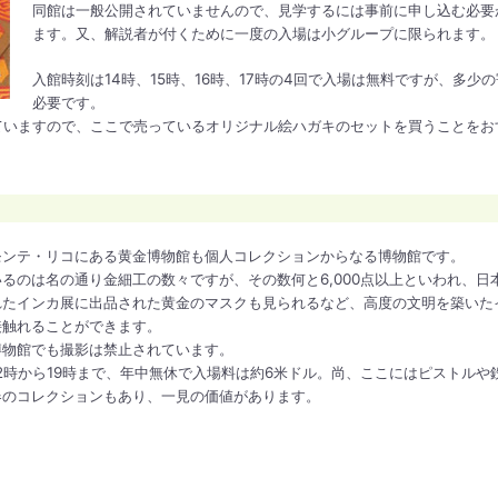
同館は一般公開されていませんので、見学するには事前に申し込む必要
ます。又、解説者が付くために一度の入場は小グループに限られます。
入館時刻は14時、15時、16時、17時の4回で入場は無料ですが、多少
必要です。
ていますので、ここで売っているオリジナル絵ハガキのセットを買うことをお
モンテ・リコにある黄金博物館も個人コレクションからなる博物館です。
るのは名の通り金細工の数々ですが、その数何と6,000点以上といわれ、日
れたインカ展に出品された黄金のマスクも見られるなど、高度の文明を築いた
接触れることができます。
博物館でも撮影は禁止されています。
2時から19時まで、年中無休で入場料は約6米ドル。尚、ここにはピストルや
器のコレクションもあり、一見の価値があります。