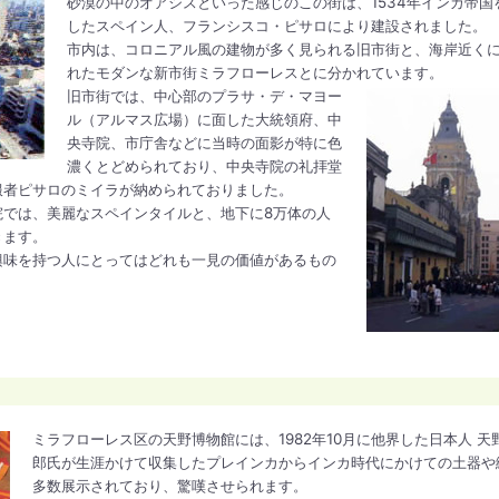
砂漠の中のオアシスといった感じのこの街は、1534年インカ帝国
したスペイン人、フランシスコ・ピサロにより建設されました。
市内は、コロニアル風の建物が多く見られる旧市街と、海岸近く
れたモダンな新市街ミラフローレスとに分かれています。
旧市街では、中心部のプラサ・デ・マヨー
ル（アルマス広場）に面した大統領府、中
央寺院、市庁舎などに当時の面影が特に色
濃くとどめられており、中央寺院の礼拝堂
服者ピサロのミイラが納められておりました。
院では、美麗なスペインタイルと、地下に8万体の人
きます。
興味を持つ人にとってはどれも一見の価値があるもの
ミラフローレス区の天野博物館には、1982年10月に他界した日本人 天
郎氏が生涯かけて収集したプレインカからインカ時代にかけての土器や
多数展示されており、驚嘆させられます。