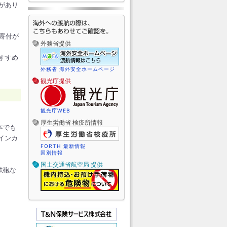
があり
の寄付が
外務省提供
すすめ
外務省 海外安全ホームページ
観光庁提供
観光庁WEB
厚生労働省 検疫所情報
本でも
インカ
FORTH 最新情報
国別情報
国土交通省航空局 提供
鉄砲な