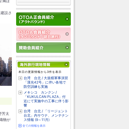
を滅ぼ
に建設さ
本日の更新情報から3件を表示
台湾 台北 / 大規模軍事演習
「漢光42号」に伴い各地で
防空訓練も実施
メキシコ カンクン /
「KUKULCAN PLAZA」付
近にて実施中の工事に伴う影
響
台湾 台北 / 「リージェント
野芳太
台北」内サウナ、メンテナン
織物が
ス情報 (9～11月)
全ての情報を表示