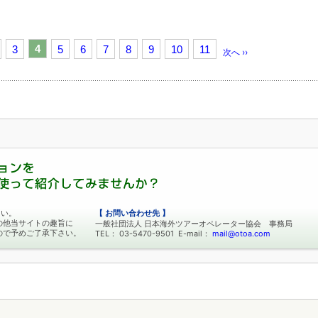
4
3
5
6
7
8
9
10
11
次へ ››
さい。
【 お問い合わせ先 】
の他当サイトの趣旨に
一般社団法人 日本海外ツアーオペレーター協会 事務局
ので予めご了承下さい。
TEL： 03-5470-9501 E-mail：
mail@otoa.com