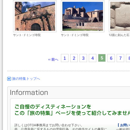
サント･ドミンゴ寺院
サント･ドミンゴ寺院
12面に刻んだ石
5
1
2
3
4
6
7
‹‹ 前へ
旅の特集トップへ
詳しくはOTOA事務局までお問い合わせ下さい。
【 お問い
尚、公序良俗に反するものや営利行為、その他当サイトの趣旨に
一般社団