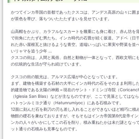
かつてインカ帝国の首都であったクスコは、アンデス高原の山々に囲ま
が茶色を帯び、落ちついたたたずまいを見せています。
山高帽をかぶり、カラフルなスカートを幾重にも身に着け、赤ん坊を
で街角にたたずむ男たち。インカ時代の石畳が続く坂道。アドベ（日
れた赤い屋根瓦と抜けるような青空。道端いっぱいに果実や野菜を並
いリャマを追う少年 …
クスコの街は、人間と風俗、自然と動物が一体となって、西欧文明に
の伝統的な生活が守られ続けています。
クスコの街の観光は、アルマス広場が中心となっています。
まず、建物を構築する石材の大半にインカ時代の石をそのまま利用したと
的建造物である太陽の神殿＝現在のサント・ドミンゴ寺院（Corican
（Iglesia San Blas）などが主なものですが、ここで見落とし
ハトゥンルミヨク通り（Hatunrumiyoc）にある石積みです。
12面に刻んだ石を剃刀の刃も差し入れることができないほど精巧に積
物館の礎石を兼ねておりますが、そもそもはインカ帝国第6代皇帝イ
ンカの人々がいかにしてこの石を削り、積み重ねたかは未だ謎となって
ット通りの石積みも見事なものです。