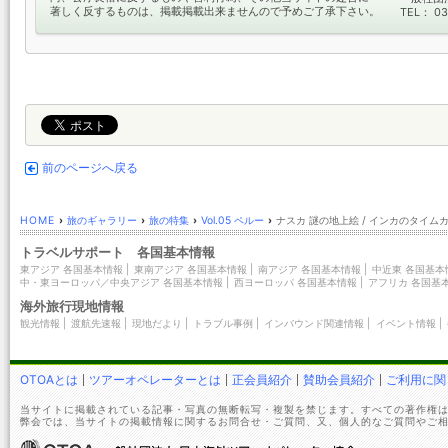
著しく反するものは、掲載掲載出来ませんので予めご了承下さい。
TEL： 03
前のページへ戻る
HOME
›
旅のギャラリー
›
旅の特集
›
Vol.05 ペルー
›
ナスカ 謎の地上絵 / インカのタイムカ
トラベルサポート 各国基本情報
東アジア 各国基本情報
|
東南アジア 各国基本情報
|
南アジア 各国基本情報
|
中近東 各国基本
中・東ヨーロッパ／中央アジア 各国基本情報
|
西ヨーロッパ 各国基本情報
|
アフリカ 各国基
海外旅行現地情報
観光情報
|
渡航先速報
|
現地だより
|
トラブル事例
|
インバウンド関連情報
|
イベント情報
|
OTOAとは
ツアーオペレーターとは
正会員紹介
賛助会員紹介
ご利用に関
当サイトに掲載されている記事・写真の無断転写・複製を禁じます。すべての著作権は
弊会では、当サイトの掲載情報に関するお問合せ・ご質問、又、個人的なご質問やご相