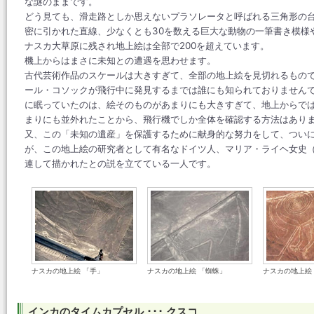
な謎のままです。
どう見ても、滑走路としか思えないプラソレータと呼ばれる三角形の
密に引かれた直線、少なくとも30を数える巨大な動物の一筆書き模様
ナスカ大草原に残され地上絵は全部で200を超えています。
機上からはまさに未知との遭遇を思わせます。
古代芸術作品のスケールは大きすぎて、全部の地上絵を見切れるもので
ール・コソックが飛行中に発見するまでは誰にも知られておりませんで
に眠っていたのは、絵そのものがあまりにも大きすぎて、地上からで
まりにも並外れたことから、飛行機でしか全体を確認する方法はあり
又、この「未知の遺産」を保護するために献身的な努力をして、つい
が、この地上絵の研究者として有名なドイツ人、マリア・ライヘ女史
連して描かれたとの説を立てている一人です。
ナスカの地上絵 「手」
ナスカの地上絵 「蜘蛛」
ナスカの地上絵
インカのタイムカプセル ･･･ クスコ